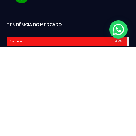
TENDÊNCIA DO MERCADO
Carpete
98%
Piso Vinílico
87%
Piso Laminado
49%
Outros
35%
O Piso Vinílico e o Carpete possuem melhor custo x
benefício na visão dos consumidores.