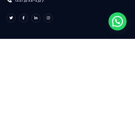
(11) 3712-1377
PORQUE NOS CONTRATAR?
Contrate-nos para
soluções que entregam
resultados e superam
expectativas, sem
desperdício de tempo.
Precisa de uma solução
rápida ou de um