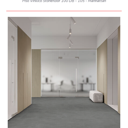
Piso Vinílico Stonefloor 100 DB - 105 - Manhattan