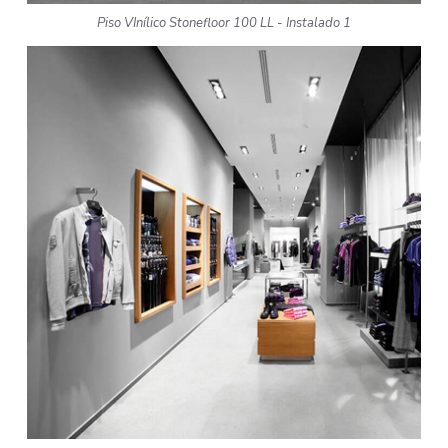
Piso VInílico Stonefloor 100 LL - Instalado 1