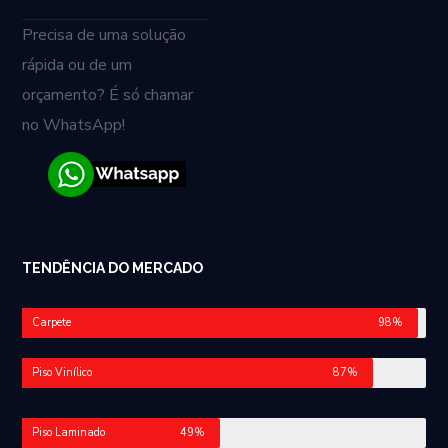
Precisa de uma solução
rápida ou de um
orçamento? É só chamar
no WhatsApp!
TENDÊNCIA DO MERCADO
Carpete
98%
Piso Vinílico
87%
Piso Laminado
49%