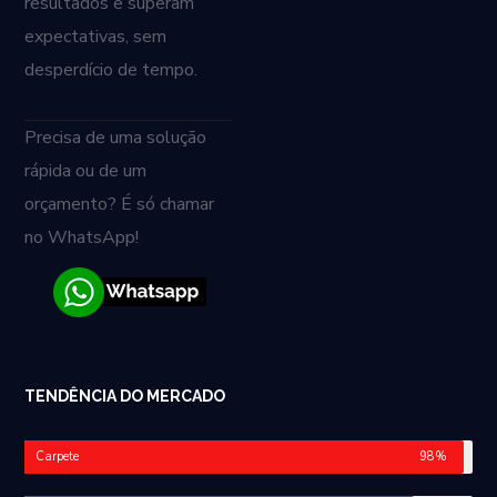
resultados e superam
expectativas, sem
desperdício de tempo.
Precisa de uma solução
rápida ou de um
orçamento? É só chamar
no WhatsApp!
TENDÊNCIA DO MERCADO
Carpete
98%