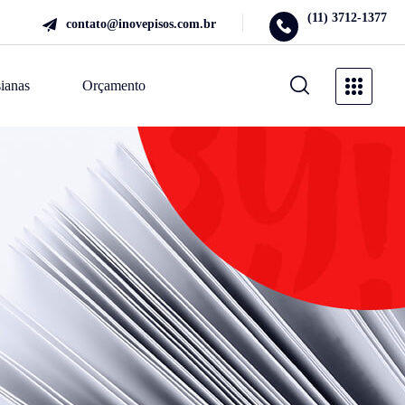
(11) 3712-1377
contato@inovepisos.com.br
ianas
Orçamento