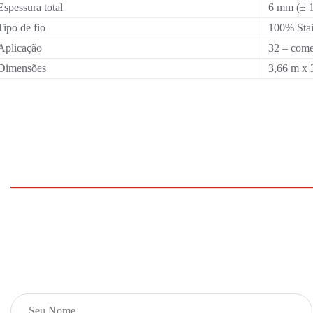
Espessura total
6 mm (± 
Tipo de fio
100% Stai
Aplicação
32 – comer
Dimensões
3,66 m x 