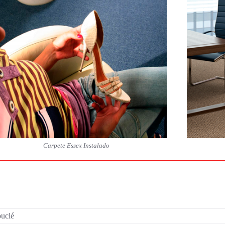
Carpete Essex Instalado
ouclé