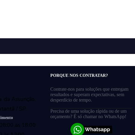
PORQUE NOS CONTRATAR?
Contrate-nos para soluções que entregam
resultados e superam expectativas, sem
a. da Assunção,
desperdício de tempo.
utantã / SP
Precisa de uma solução rápida ou de um
orçamento? É só chamar no WhatsApp!
dimento
08:00 às 18:00
0 às 12:00