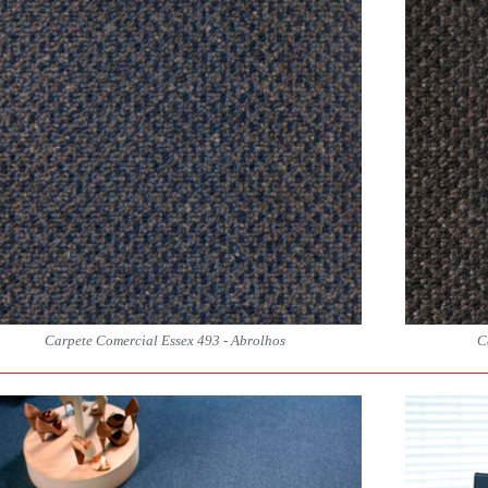
Carpete Comercial Essex 493 - Abrolhos
C