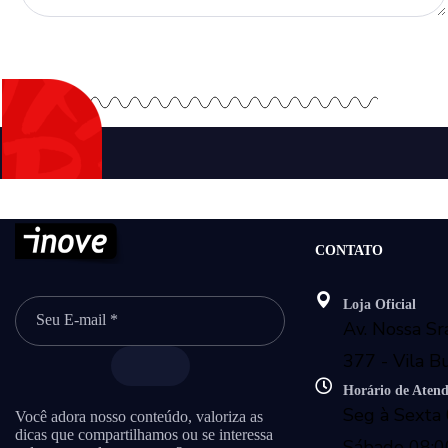
CONTATO
Loja Oficial
Av. Nossa Sr
377 - Vila B
Horário de Aten
Seg à Sexta 
Você adora nosso conteúdo, valoriza as
dicas que compartilhamos ou se interessa
Sábado 08:0